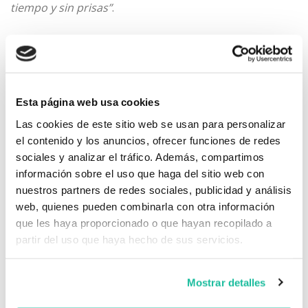
tiempo y sin prisas”
.
Literalmente escribe en una de sus cartas de animo
“creo que el Sella, no es un río como los demás. Tiene
su embrujo. Según el dios Neptuno –que entendía de
Esta página web usa cookies
esto- (así lo hacia constar en todos sus diplomas)- ES
EL RIO MAS BELLO DEL CIELO Y DE LA TIERRA, y todos
Las cookies de este sitio web se usan para personalizar
el contenido y los anuncios, ofrecer funciones de redes
estamos esperando convencidos que los relatos e
sociales y analizar el tráfico. Además, compartimos
impresiones que van a reflejar los participantes en
información sobre el uso que haga del sitio web con
vuestra aventura, van a estar de acuerdo con lo que
nuestros partners de redes sociales, publicidad y análisis
pensaban los habitantes del Olimpo. Yo estoy seguro
web, quienes pueden combinarla con otra información
de ello y hago votos fervientes porque así sea”
que les haya proporcionado o que hayan recopilado a
partir del uso que haya hecho de sus servicios.
Con estas credenciales y ánimos de la persona mas
autorizada para opinar del Sella y las piraguas, hace
Mostrar detalles
que estos pioneros, redoblen sus esfuerzos para que