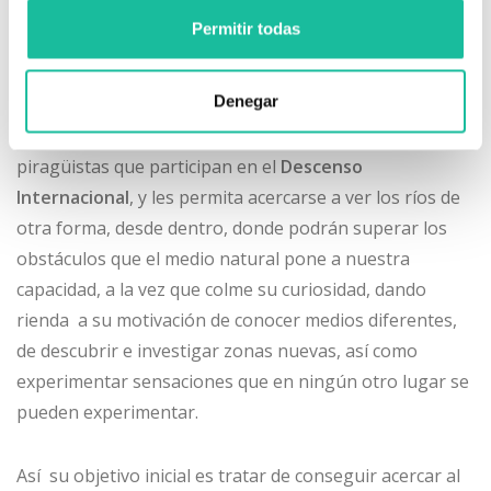
cualquier persona sin necesidad de conocimientos
Permitir todas
técnicos previos y con unas embarcaciones, muy
estables, ¿cuántos potenciales piragüistas se
Denegar
frustraron por los inevitables vuelcos al iniciarse en
piraguas de competición?, sean capaces de emular a los
piragüistas que participan en el
Descenso
Internacional
, y les permita acercarse a ver los ríos de
otra forma, desde dentro, donde podrán superar los
obstáculos que el medio natural pone a nuestra
capacidad, a la vez que colme su curiosidad, dando
rienda a su motivación de conocer medios diferentes,
de descubrir e investigar zonas nuevas, así como
experimentar sensaciones que en ningún otro lugar se
pueden experimentar.
Así su objetivo inicial es tratar de conseguir acercar al