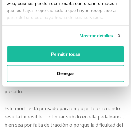
web, quienes pueden combinarla con otra información
La ayuda que ofrece la E-bike consiste en un
que les haya proporcionado o que hayan recopilado a
multiplicador de pedalada, por lo que en cada uno de
partir del uso que haya hecho de sus servicios.
los modos de asistencia señalados se multiplicará la
pedalada de forma diferente, siendo el de menor ayuda
Mostrar detalles
el ECO, y el de mayor ayuda el TURBO.
Permitir todas
MODO “WALK”
Denegar
Los dos modelos llevan incorporado el modo “WALK”,
que se acciona en el mando remoto manteniéndolo
pulsado.
Este modo está pensado para empujar la bici cuando
resulta imposible continuar subido en ella pedaleando,
bien sea por falta de tracción o porque la dificultad del