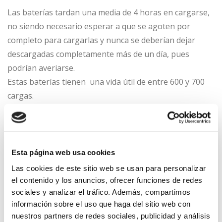
Las baterías tardan una media de 4 horas en cargarse,
no siendo necesario esperar a que se agoten por
completo para cargarlas y nunca se deberían dejar
descargadas completamente más de un día, pues
podrían averiarse.
Estas baterías tienen una vida útil de entre 600 y 700
cargas.
MODOS DE AYUDA
Nuestras E-bikes tienen 4 modos de asistencia.
Esta página web usa cookies
ECO,TOUR, EMTB y TURBO que se seleccionan con el
Las cookies de este sitio web se usan para personalizar
mando remoto Purion, y con el que podemos cambiar
el contenido y los anuncios, ofrecer funciones de redes
sociales y analizar el tráfico. Además, compartimos
de modo y gestionar los menús que vemos en el display
información sobre el uso que haga del sitio web con
Kiox de forma intuitiva.
nuestros partners de redes sociales, publicidad y análisis