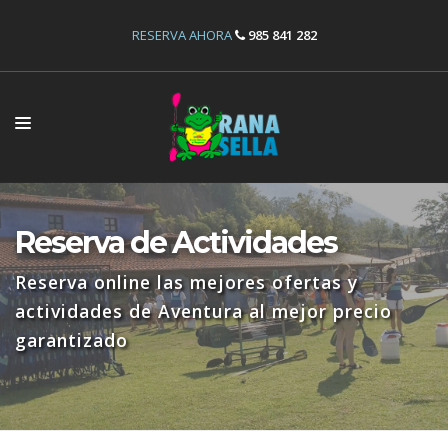
RESERVA AHORA
985 841 282
INICIO
ACTIVIDADES
Reserva de Actividades
INSTALACIONES
Reserva online las mejores ofertas y
OFERTAS
actividades de Aventura al mejor precio
garantizado
RESERVAS
NOSOTROS
CONTÁCTANOS