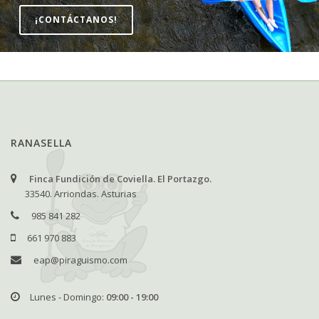
¡CONTÁCTANOS!
RANASELLA
Finca Fundición de Coviella. El Portazgo.
33540. Arriondas. Asturias
985 841 282
661 970 883
eap@piraguismo.com
Lunes - Domingo:
09:00 - 19:00