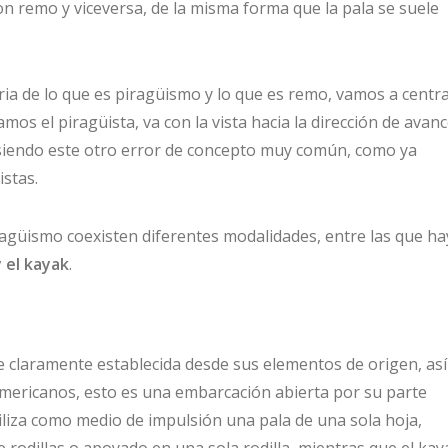
on remo y viceversa, de la misma forma que la pala se suele
ria de lo que es piragüismo y lo que es remo, vamos a centr
os el piragüista, va con la vista hacia la dirección de avan
siendo este otro error de concepto muy común, como ya
stas.
agüismo coexisten diferentes modalidades, entre las que ha
 el kayak
.
e claramente establecida desde sus elementos de origen, así
americanos, esto es una embarcación abierta por su parte
utiliza como medio de impulsión una pala de una sola hoja,
e rodillas o apoyado en una sola rodilla, mientras que el kay