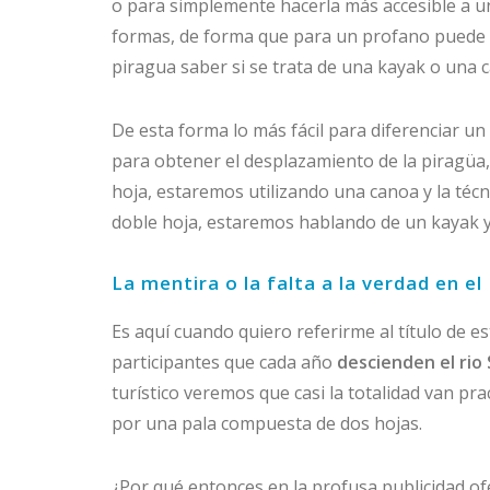
o para simplemente hacerla más accesible a u
formas, de forma que para un profano puede re
piragua saber si se trata de una kayak o una 
De esta forma lo más fácil para diferenciar un 
para obtener el desplazamiento de la piragüa,
hoja, estaremos utilizando una canoa y la técn
doble hoja, estaremos hablando de un kayak y 
La mentira o la falta a la verdad en e
Es aquí cuando quiero referirme al título de e
participantes que cada año
descienden el rio 
turístico veremos que casi la totalidad van p
por una pala compuesta de dos hojas.
¿Por qué entonces en la profusa publicidad ofer