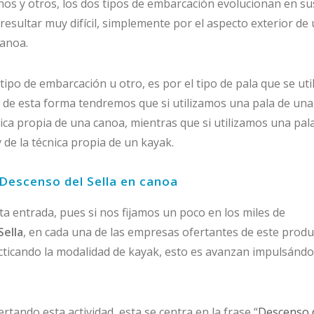
nos y otros, los dos tipos de embarcación evolucionan en su
sultar muy difícil, simplemente por el aspecto exterior de
canoa.
tipo de embarcación u otro, es por el tipo de pala que se uti
 de esta forma tendremos que si utilizamos una pala de una
ica propia de una canoa, mientras que si utilizamos una pal
de la técnica propia de un kayak.
l Descenso del Sella en canoa
sta entrada, pues si nos fijamos un poco en los miles de
Sella
, en cada una de las empresas ofertantes de este produ
racticando la modalidad de kayak, esto es avanzan impulsánd
tando esta actividad, esta se centra en la frase “
Descenso 