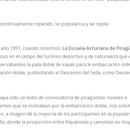
ontinuamente repetido, se populariza y se repite
el año 1991, cuando nosotros,
La Escuela Asturiana de Pirag
o en el campo del turismo deportivo y de naturaleza que e
eservábamos la pala doble de kayak para le embarcación indi
rcación doble, publicitando el Descenso del Sella, como Desc
 haya sido un éxito de convocatoria de piragüistas noveles e
lientes que se inclinaban por la embarcación doble, nos solic
én, a imagen de la mayoría de los participantes en la popular
lla, donde la proporción entre Kayakistas y canoistas es mu