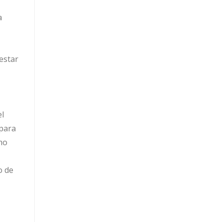
a
estar
el
 para
mo
o de