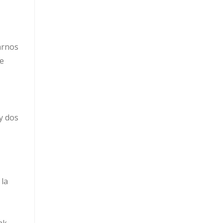
arnos
ce
y dos
 la
ak,