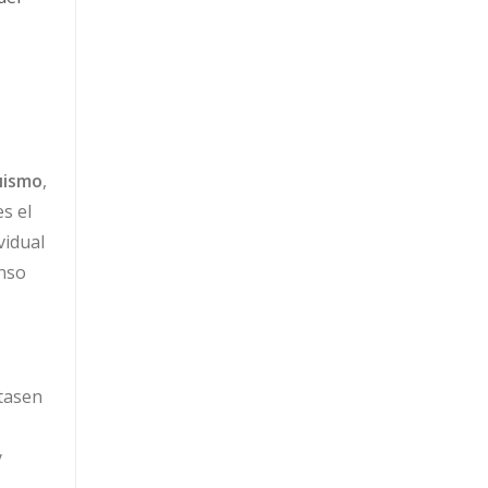
üismo
,
s el
vidual
enso
itasen
y