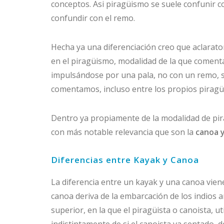
conceptos. Asi piragüismo se suele confunir c
confundir con el remo.
Hecha ya una diferenciación creo que aclarato
en el piragüismo, modalidad de la que comentam
impulsándose por una pala, no con un remo, 
comentamos, incluso entre los propios piragüi
Dentro ya propiamente de la modalidad de pir
con más notable relevancia que son la
canoa y
Diferencias entre Kayak y Canoa
La diferencia entre un kayak y una canoa vien
canoa deriva de la embarcación de los indios 
superior, en la que el piragüista o canoista, 
indistintamente de si el canoista va sentado, d