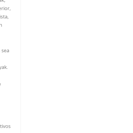
rior,
sta,
n
n sea
yak.
e
tivos