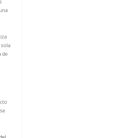
s
 una
liza
 sola
a de
cto
ose
del