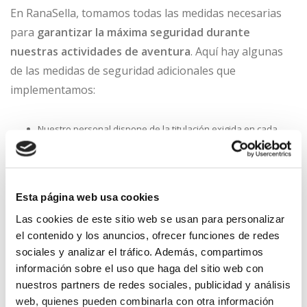
En RanaSella, tomamos todas las medidas necesarias
para
garantizar la máxima seguridad durante
nuestras actividades de aventura
. Aquí hay algunas
de las medidas de seguridad adicionales que
implementamos:
Nuestro personal dispone de la titulación exigida en cada
disciplina y conoce las medidas de seguridad establecidas.
Contamos con un sistema de comunicación entre el grupo en
actividad y la base o el servicio de apoyo exterior mediante
Esta página web usa cookies
telefonía móvil.
Las cookies de este sitio web se usan para personalizar
El personal cuenta con conocimientos y práctica en primeros
el contenido y los anuncios, ofrecer funciones de redes
auxilios y dispone de botiquín durante el desarrollo de las
sociales y analizar el tráfico. Además, compartimos
actividades.
información sobre el uso que haga del sitio web con
Todos los participantes reciben instrucciones previas sobre
nuestros partners de redes sociales, publicidad y análisis
web, quienes pueden combinarla con otra información
las medidas de seguridad a adoptar durante el desarrollo de