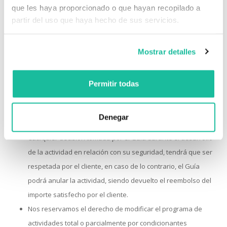
que les haya proporcionado o que hayan recopilado a
la actividad.
partir del uso que haya hecho de sus servicios.
El material utilizado reúne todas las medidas de seguridad
establecidas, está homologado por la C.E. y se renueva
Mostrar detalles
periódicamente.
Nuestros servicios llevan incluido un seguro de asistencia y la
empresa cuenta con el correspondiente seguro de
Permitir todas
Responsabilidad Civil, según la normativa vigente.
Realizamos el lavado y esterilizado del equipamiento
Denegar
después de cada uso.
Cualquier decisión tomada por el Guía durante el desarrollo
de la actividad en relación con su seguridad, tendrá que ser
respetada por el cliente, en caso de lo contrario, el Guía
podrá anular la actividad, siendo devuelto el reembolso del
importe satisfecho por el cliente.
Nos reservamos el derecho de modificar el programa de
actividades total o parcialmente por condicionantes