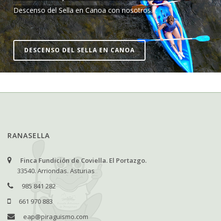
Descenso del Sella en Canoa con nosotros.
DESCENSO DEL SELLA EN CANOA
RANASELLA
Finca Fundición de Coviella. El Portazgo.
33540. Arriondas. Asturias
985 841 282
661 970 883
eap@piraguismo.com