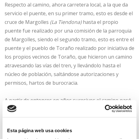
Respecto al camino, ahora carretera local, a la que da
servicio el puente, en su primer tramo, esto es desde el
cruce de Margolles
(La Tiendona)
hasta el propio
puente fue realizado por una comisión de la parroquia
de Margolles, siendo el segundo tramo, esto es entre el
puente y el pueblo de Toraño realizado por iniciativa de
los propios vecinos de Toraño, que hicieron un camino
atravesando las vías del tren, y llevándolo hasta el
núcleo de población, saltándose autorizaciones y
permisos, hartos de burocracia.
A partir de entonces en años sucesivos el camino pasó
a convertirse en pequeña carretera que es
aprovechada actualmente por las diferentes empresas
dedicadas al turismo activo, como acceso al punto de
Esta página web usa cookies
recogida de embarcaciones y personas, situado bajo el