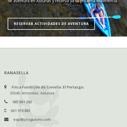
de aventura en Asturias y reserva ya tu próxima experiencia.
RESERVAR ACTIVIDADES DE AVENTURA
RANASELLA
Finca Fundición de Coviella. El Portazgo.
33540. Arriondas. Asturias
985 841 282
661 970 883
eap@piraguismo.com