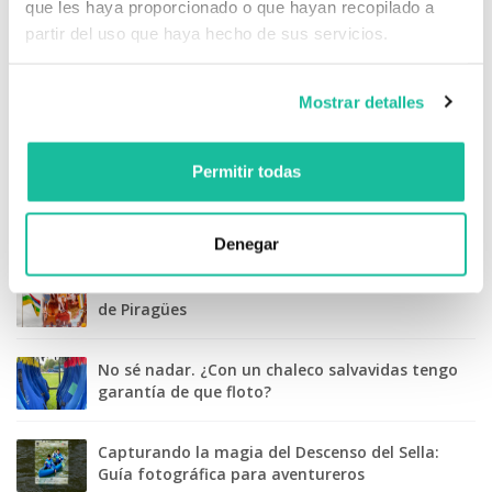
que les haya proporcionado o que hayan recopilado a
Información y consejos prácticos para tu
partir del uso que haya hecho de sus servicios.
Descenso del Sella
Mostrar detalles
El Descenso del Sella con Perro - Empresa Dog
Friendly
Permitir todas
Reconocidos por el Principado de Asturias por la
creación del Recurso Turístico "Descenso del
Sella"
Denegar
La bandera del Descenso del Sella o la bandera
de Piragües
No sé nadar. ¿Con un chaleco salvavidas tengo
garantía de que floto?
Capturando la magia del Descenso del Sella:
Guía fotográfica para aventureros