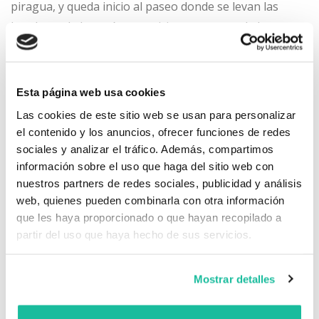
piragua, y queda inicio al paseo donde se levan las
banderas de los países participantes antes de la
prueba.
Fue realizada en el año 2001, realizado por la UTE
Esta página web usa cookies
Agroman-Ferrovial, al finalizar las obras del colector
Las cookies de este sitio web se usan para personalizar
interceptor de aguas residuales que va hacia la EDAR de
el contenido y los anuncios, ofrecer funciones de redes
Ricao.
sociales y analizar el tráfico. Además, compartimos
información sobre el uso que haga del sitio web con
nuestros partners de redes sociales, publicidad y análisis
Todo el paseo fruto de la obra señalada y a lo largo de
web, quienes pueden combinarla con otra información
la margen derecha del Sella, también pasó a
que les haya proporcionado o que hayan recopilado a
denominarse ,ya en 2009, como Paseo Dionisio de la
partir del uso que haya hecho de sus servicios.
Huerta, en esta ocasión por parte del Ayuntamiento de
Cangas de Onís, que también erigió un monolito con
Mostrar detalles
una placa conmemorativa en su recuerdo.