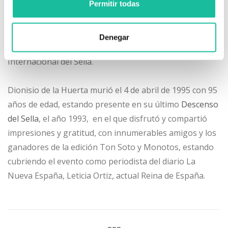
En la margen izquierda, sobre los muros de contención
Permitir todas
de la margen, el artista local Aramburu, firmó un gran
mural que representa la importancia que para
Denegar
Arriondas significa la competición Descenso
Internacional del Sella.
Dionisio de la Huerta murió el 4 de abril de 1995 con 95
años de edad, estando presente en su último
Descenso
del Sella
, el año 1993, en el que disfrutó y compartió
impresiones y gratitud, con innumerables amigos y los
ganadores de la edición Ton Soto y Monotos, estando
cubriendo el evento como periodista del diario La
Nueva España, Leticia Ortiz, actual Reina de España.