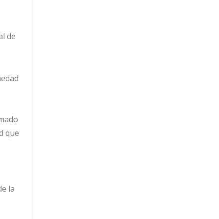
al de
umedad
amado
ad que
e la