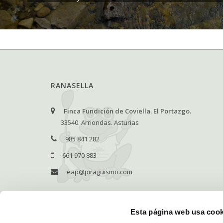
RANASELLA
Finca Fundición de Coviella. El Portazgo.
33540. Arriondas. Asturias
985 841 282
661 970 883
eap@piraguismo.com
Lunes - Domingo:
09:00 - 19:00
Esta página web usa cook