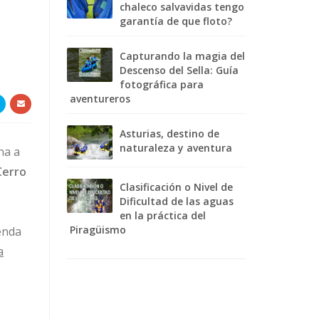
chaleco salvavidas tengo
garantía de que floto?
Capturando la magia del
Descenso del Sella: Guía
fotográfica para
aventureros
Asturias, destino de
naturaleza y aventura
na a
Cerro
Clasificación o Nivel de
Dificultad de las aguas
en la práctica del
Piragüismo
enda
a
s