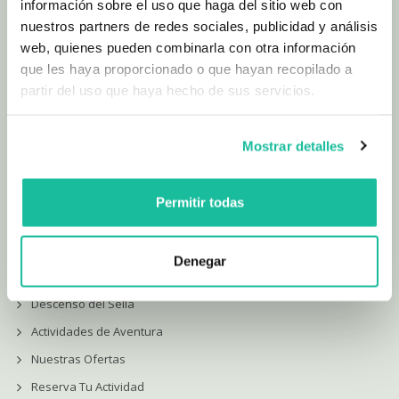
Finca Fundición de Coviella. El Portazgo.
información sobre el uso que haga del sitio web con
33540. Arriondas. Asturias
nuestros partners de redes sociales, publicidad y análisis
web, quienes pueden combinarla con otra información
985 841 282
que les haya proporcionado o que hayan recopilado a
661 970 883
partir del uso que haya hecho de sus servicios.
eap@piraguismo.com
Mostrar detalles
Lunes - Domingo:
09:00 - 19:00
Permitir todas
SECCIONES
Denegar
Descenso del Sella
Actividades de Aventura
Nuestras Ofertas
Reserva Tu Actividad