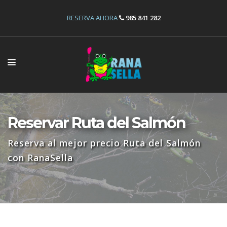
RESERVA AHORA
985 841 282
INICIO
ACTIVIDADES
Reservar Ruta del Salmón
INSTALACIONES
Reserva al mejor precio Ruta del Salmón
OFERTAS
con RanaSella
RESERVAS
NOSOTROS
CONTÁCTANOS