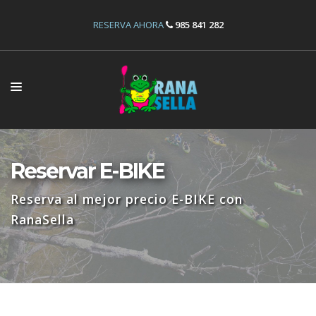
RESERVA AHORA
985 841 282
INICIO
ACTIVIDADES
Reservar E-BIKE
INSTALACIONES
Reserva al mejor precio E-BIKE con
OFERTAS
RanaSella
RESERVAS
NOSOTROS
CONTÁCTANOS