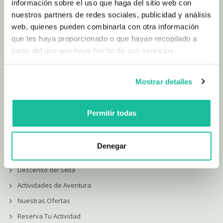
Finca Fundición de Coviella. El Portazgo.
información sobre el uso que haga del sitio web con
33540. Arriondas. Asturias
nuestros partners de redes sociales, publicidad y análisis
web, quienes pueden combinarla con otra información
985 841 282
que les haya proporcionado o que hayan recopilado a
661 970 883
partir del uso que haya hecho de sus servicios.
eap@piraguismo.com
Mostrar detalles
Lunes - Domingo:
09:00 - 19:00
Permitir todas
SECCIONES
Denegar
Descenso del Sella
Actividades de Aventura
Nuestras Ofertas
Reserva Tu Actividad